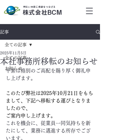
明るい未来に希望をつなげる
株式会社BCM
記事
全ての記事
2025年11月5日
全ての記事
本社事務所移転のお知らせ
お知らせ
平素は格別のご高配を賜り厚く御礼申
し上げます。
このたび弊社は2025年10月21日をもち
まして、下記へ移転する運びとなりま
したので、
ご案内申し上げます。
これを機会に、従業員一同気持ちを新
たにして、業務に邁進する所存でござ
います。