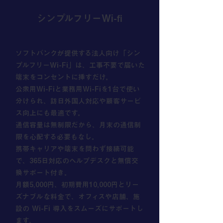
シンプルフリーWi-fi
ソフトバンクが提供する法人向け「シン
プルフリーWi-Fi」は、工事不要で届いた
端末をコンセントに挿すだけ。
公衆用Wi-Fiと業務用Wi-Fiを1台で使い
分けられ、訪日外国人対応や顧客サービ
ス向上にも最適です。
通信容量は無制限だから、月末の通信制
限を心配する必要もなし。
携帯キャリアや端末を問わず接続可能
で、365日対応のヘルプデスクと無償交
換サポート付き。
月額5,000円、初期費用10,000円とリー
ズナブルな料金で、オフィスや店舗、施
設の Wi-Fi 導入をスムーズにサポートし
ます。