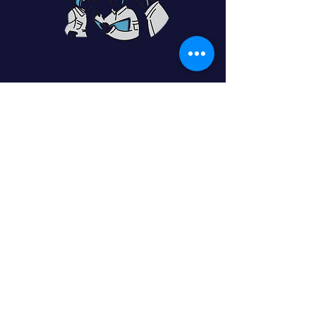
コールセンター事業
長年培った各種キャリア様のコールセ
ンター事業の経験を生かし、
インバウンド、アウトバウンドと様々
な分野に対応出来るノウハウ
を持って、新規コールセンター立ち上
げから既存のコールセンターの管理、
営業成績アップ、販売網の拡大のお手
伝いをさせて頂いております。