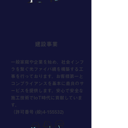
建設事業
一般家庭や企業を始め、社会インフ
ラを繋ぐ光ファイバ網を構築する工
事を行っております。お客様第一と
コンプライアンスを基本に最良のサ
ービスを提供します。安心で安全な
施工技術でIoT時代に貢献していま
す。
（許可番号 (般)4-155532)